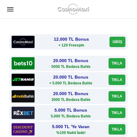
12.000 TL Bonus
GİRİŞ
+ 120 Freespin
20.000 TL Bonus
TIKLA
5000 TL Bedava Bahis
20.000 TL Bonus
TIKLA
+ 5.000 TL Bedava Bahis
20.000 TL Bonus
TIKLA
3000 TL Bedava Bahis
5.000 TL Bonus
TIKLA
5.000 TL Bedava Bahis
5.000 TL 'Ye Varan
TIKLA
%100 Nakit İade!