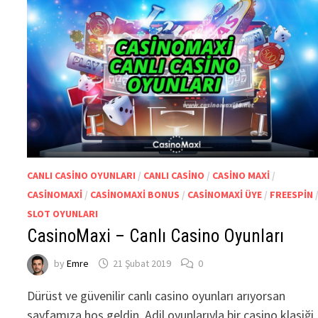
CANLI CASİNO OYUNLARI
/
CANLI CASINO
/
CASINO MAXI
/
CASİNOMAXİ
/
CASINOMAXI BONUS
/
CASINOMAXI ÜYE
/
FREESPIN
SLOT OYUNLARI
CasinoMaxi – Canlı Casino Oyunları
by
Emre
21 Şubat 2019
0
Dürüst ve güvenilir canlı casino oyunları arıyorsan
sayfamıza hoş geldin. Adil oyunlarıyla bir casino klasiği