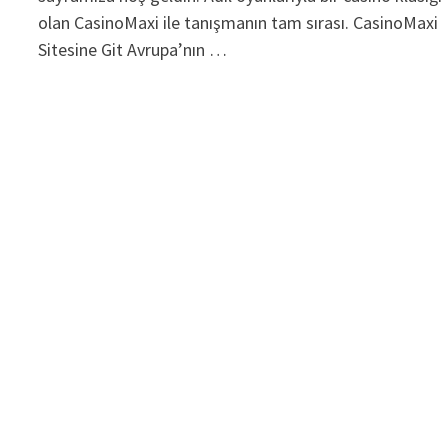
olan CasinoMaxi ile tanışmanın tam sırası. CasinoMaxi
Sitesine Git Avrupa’nın …