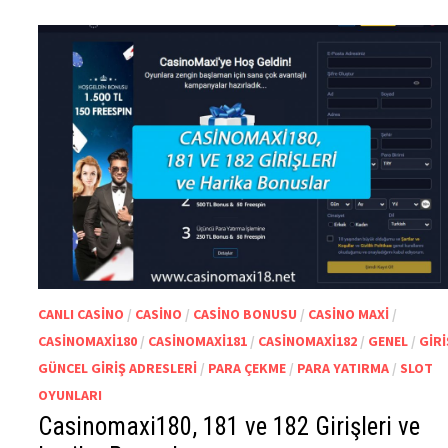
CANLI CASINO
/
CASINO
/
CASINO BONUSU
/
CASINO MAXI
/
CASINOMAXI180
/
CASINOMAXI181
/
CASINOMAXI182
/
GENEL
/
GIRI
GÜNCEL GIRIŞ ADRESLERI
/
PARA ÇEKME
/
PARA YATIRMA
/
SLOT
OYUNLARI
Casinomaxi180, 181 ve 182 Girişleri ve