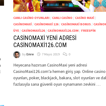
CANLI CASİNO OYUNLARI
/
CANLI CASINO
/
CASINO MAXI
/
CASİNOMAXİ
/
CASİNOMAXİ 126
/
CASINOMAXI BONUS
/
CASINO
ÜYE
/
CASİNOMAXİ126
/
CASİNOMAXİ126.COM
/
FREESPIN
CASİNOMAXİ YENİ ADRESİ
CASİNOMAXİ126.COM
by
Emre
7 Mayıs 2019
0
o
Heyecana hazırsan CasinoMaxi yeni adresi
a
CasinoMaxi126.com‘a hemen giriş yap. Online casino
l
oyunları, poker, blackjack, bakara, slot oyunları ve d
fazlasıyla sana güvenli oyun oynamanın zevkini …