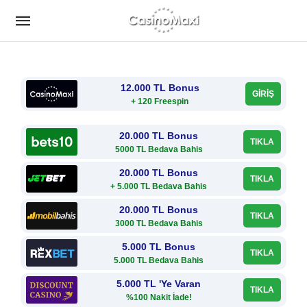
12.000 TL Bonus
GİRİŞ
+ 120 Freespin
20.000 TL Bonus
TIKLA
5000 TL Bedava Bahis
20.000 TL Bonus
TIKLA
+ 5.000 TL Bedava Bahis
20.000 TL Bonus
TIKLA
3000 TL Bedava Bahis
5.000 TL Bonus
TIKLA
5.000 TL Bedava Bahis
5.000 TL 'Ye Varan
TIKLA
%100 Nakit İade!