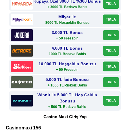
Kupaya Özel 3000 TL %300 Bonus
TIKLA
+ 3000 TL Bedava Bahis
Milyar ile
TIKLA
8000 TL Hoşgeldin Bonusu
3.000 TL Bonus
TIKLA
+ 50 Freespin
4.000 TL Bonus
TIKLA
1000 TL Bedava Bahis
10.000 TL Hoşgeldin Bonusu
TIKLA
+ 50 Freespin
5.000 TL İade Bonusu
TIKLA
+ 1000 TL Risksiz Bahis
Winnit ile 5.000 TL Hoş Geldin
Bonusu
TIKLA
+ 500 TL Bedava Bahis
Casino Maxi Giriş Yap
Casinomaxi 156