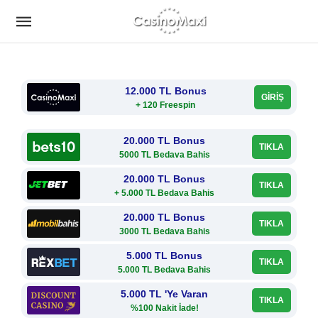
12.000 TL Bonus
GİRİŞ
+ 120 Freespin
20.000 TL Bonus
TIKLA
5000 TL Bedava Bahis
20.000 TL Bonus
TIKLA
+ 5.000 TL Bedava Bahis
20.000 TL Bonus
TIKLA
3000 TL Bedava Bahis
5.000 TL Bonus
TIKLA
5.000 TL Bedava Bahis
5.000 TL 'Ye Varan
TIKLA
%100 Nakit İade!