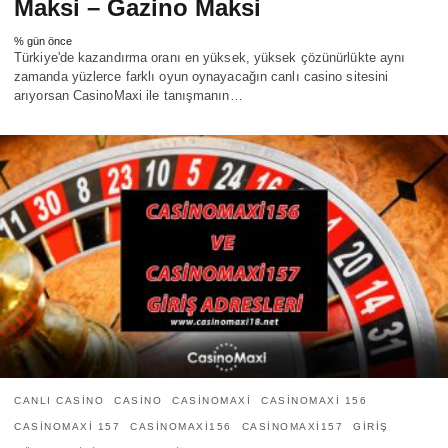
Maksi – Gazino Maksi
% gün önce
Türkiye'de kazandırma oranı en yüksek, yüksek çözünürlükte aynı
zamanda yüzlerce farklı oyun oynayacağın canlı casino sitesini
arıyorsan CasinoMaxi ile tanışmanın…
CANLI CASINO
CASINO
CASINOMAXI
CASINOMAXI 156
CASINOMAXI 157
CASINOMAXI156
CASINOMAXI157
GIRIŞ