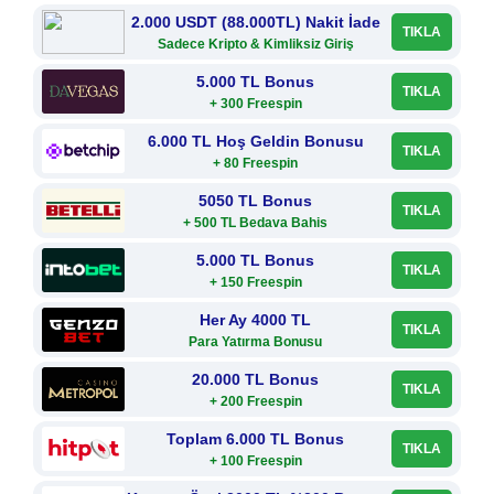
2.000 USDT (88.000TL) Nakit İade
TIKLA
Sadece Kripto & Kimliksiz Giriş
5.000 TL Bonus
TIKLA
+ 300 Freespin
6.000 TL Hoş Geldin Bonusu
TIKLA
+ 80 Freespin
5050 TL Bonus
TIKLA
+ 500 TL Bedava Bahis
5.000 TL Bonus
TIKLA
+ 150 Freespin
Her Ay 4000 TL
TIKLA
Para Yatırma Bonusu
20.000 TL Bonus
TIKLA
+ 200 Freespin
Toplam 6.000 TL Bonus
TIKLA
+ 100 Freespin