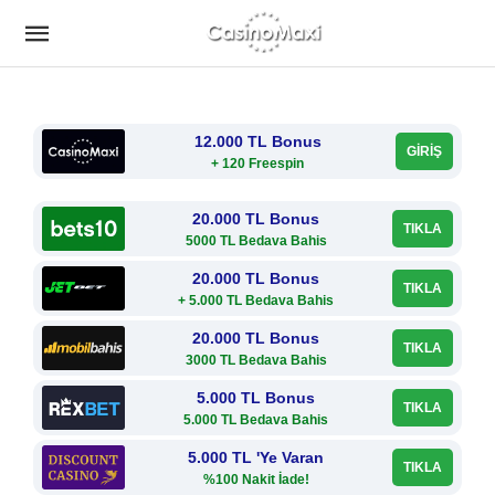
12.000 TL Bonus
GİRİŞ
+ 120 Freespin
20.000 TL Bonus
TIKLA
5000 TL Bedava Bahis
20.000 TL Bonus
TIKLA
+ 5.000 TL Bedava Bahis
20.000 TL Bonus
TIKLA
3000 TL Bedava Bahis
5.000 TL Bonus
TIKLA
5.000 TL Bedava Bahis
5.000 TL 'Ye Varan
TIKLA
%100 Nakit İade!