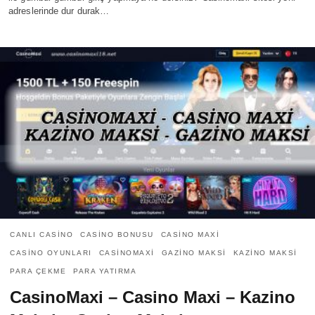
adreslerinde dur durak…
CANLI CASINO
CASINO BONUSU
CASINO MAXI
CASINO OYUNLARI
CASINOMAXI
GAZINO MAKSI
KAZINO MAKSI
PARA ÇEKME
PARA YATIRMA
CasinoMaxi – Casino Maxi – Kazino