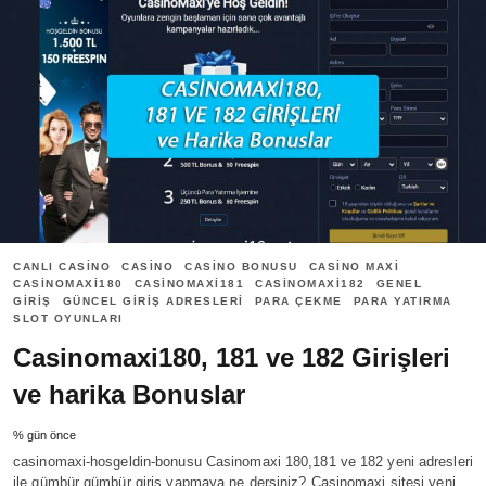
CANLI CASINO
CASINO
CASINO BONUSU
CASINO MAXI
CASINOMAXI180
CASINOMAXI181
CASINOMAXI182
GENEL
GIRIŞ
GÜNCEL GIRIŞ ADRESLERI
PARA ÇEKME
PARA YATIRMA
SLOT OYUNLARI
Casinomaxi180, 181 ve 182 Girişleri
ve harika Bonuslar
% gün önce
casinomaxi-hosgeldin-bonusu Casinomaxi 180,181 ve 182 yeni adresleri
ile gümbür gümbür giriş yapmaya ne dersiniz? Casinomaxi sitesi yeni