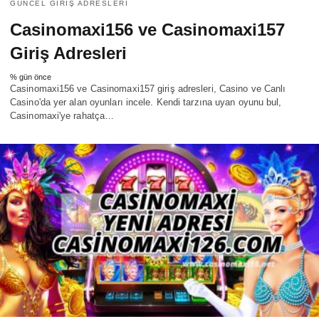
GÜNCEL GIRIŞ ADRESLERI
Casinomaxi156 ve Casinomaxi157
Giriş Adresleri
% gün önce
Casinomaxi156 ve Casinomaxi157 giriş adresleri, Casino ve Canlı
Casino'da yer alan oyunları incele. Kendi tarzına uyan oyunu bul,
Casinomaxi'ye rahatça…